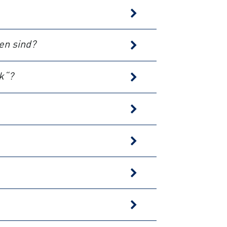
en sind?
k“?