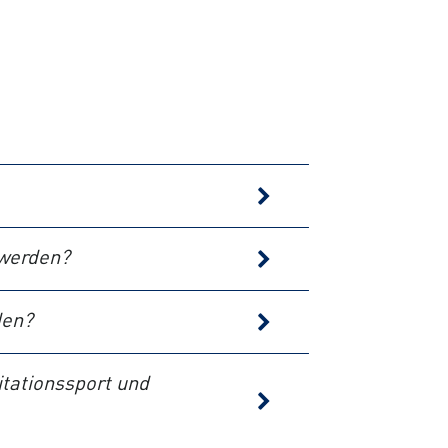
 werden?
den?
tationssport und