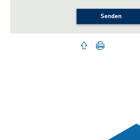
Senden
Zum
Seite
Seitenanfang
drucken
springen