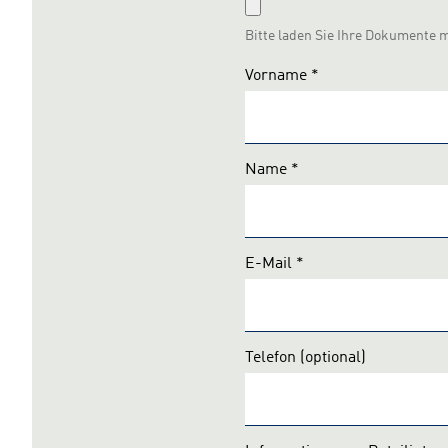
Bitte laden Sie Ihre Dokumente 
Vorname
*
Name
*
Bitte
nicht
E-Mail
*
ausfüllen:
Telefon
(optional)