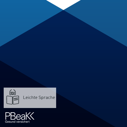
Leichte Sprache
Verweis
zur
PBeaKK-