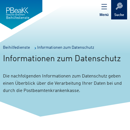
Service
Inhalt
Navigation
springen
Verweis
springen
zur
Menü
Suche
Startseite
Beihilfedienste
Sie
Beihilfedienste
Informationen zum Datenschutz
sind
Informationen zum Datenschutz
hier:
Die nachfolgenden Informationen zum Datenschutz geben
einen Überblick über die Verarbeitung Ihrer Daten bei und
durch die Postbeamtenkrankenkasse.