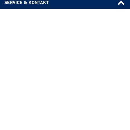
SERVICE & KONTAKT
Fragen & Antworten
Formulare
Rechtsgrundlagen
Rückruf-Service
KONTAKT
SUCHE
Videos
Kontakt und 
PBeaKKDirekt