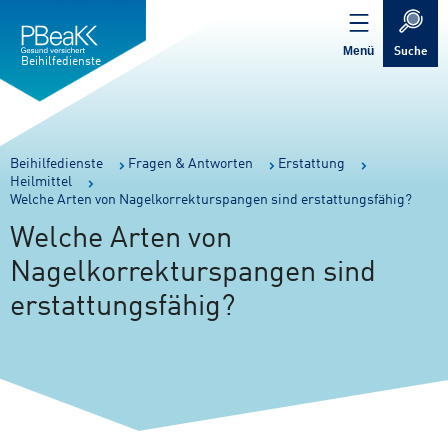
Service
Inhalt
Navigation
springen
Verweis
springen
zur
Menü
Suche
Startseite
Beihilfedienste
Sie
Beihilfedienste
Fragen & Antworten
Erstattung
Heilmittel
sind
Welche Arten von Nagelkorrekturspangen sind erstattungsfähig?
hier:
Welche Arten von
Nagelkorrekturspangen sind
erstattungsfähig?