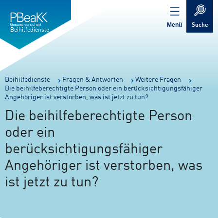
Service
Inhalt
Navigation
springen
Verweis
springen
zur
Menü
Suche
Startseite
Beihilfedienste
Sie
Beihilfedienste
Fragen & Antworten
Weitere Fragen
Die beihilfeberechtigte Person oder ein berücksichtigungsfähiger
sind
Angehöriger ist verstorben, was ist jetzt zu tun?
hier:
Die beihilfeberechtigte Person
oder ein
berücksichtigungsfähiger
Angehöriger ist verstorben, was
ist jetzt zu tun?