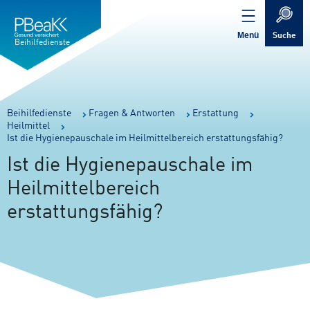
Service
Inhalt
Navigation
springen
Verweis
springen
zur
Menü
Suche
Startseite
Beihilfedienste
Sie
Beihilfedienste
Fragen & Antworten
Erstattung
Heilmittel
sind
Ist die Hygienepauschale im Heilmittelbereich erstattungsfähig?
hier:
Ist die Hygienepauschale im
Heilmittelbereich
erstattungsfähig?