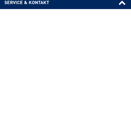
SERVICE & KONTAKT
Fragen & Antworten
Formulare
Rechtsgrundlagen
Rückruf-Service
KONTAKT
SUCHE
Videos
Kontakt und 
PBeaKKDirekt