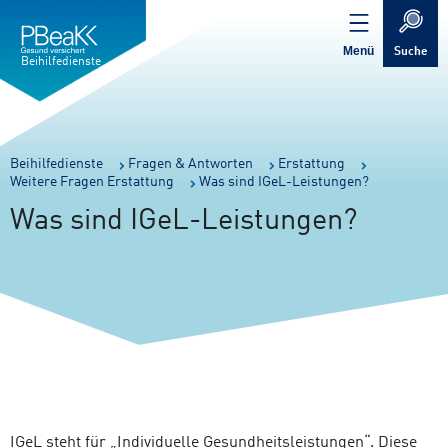
Service
Inhalt
Navigation
springen
Verweis
springen
zur
Menü
Suche
Startseite
Beihilfedienste
Sie
Beihilfedienste
Fragen & Antworten
Erstattung
Weitere Fragen Erstattung
Was sind IGeL-Leistungen?
sind
hier:
Was sind IGeL-Leistungen?
IGeL steht für „Individuelle Gesundheitsleistungen“. Diese