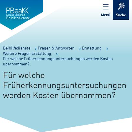
Service
Inhalt
Navigation
springen
Verweis
springen
zur
Menü
Suche
Startseite
Beihilfedienste
Sie
Beihilfedienste
Fragen & Antworten
Erstattung
Weitere Fragen Erstattung
sind
Für welche Früherkennungsuntersuchungen werden Kosten
hier:
übernommen?
Für welche
Früherkennungsuntersuchungen
werden Kosten übernommen?