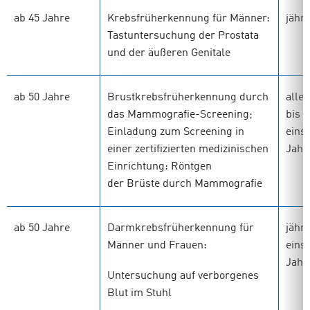
ab 45 Jahre
Krebsfrüherkennung für Männer:
jährl
Tastuntersuchung der Prostata
und der äußeren Genitale
ab 50 Jahre
Brustkrebsfrüherkennung durch
alle 
das Mammografie-Screening;
bis
Einladung zum Screening in
einsc
einer zertifizierten medizinischen
Jahr
Einrichtung: Röntgen
der Brüste durch Mammografie
ab 50 Jahre
Darmkrebsfrüherkennung für
jährl
Männer und Frauen:
einsc
Jahr
Untersuchung auf verborgenes
Blut im Stuhl