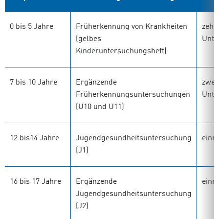
0 bis 5 Jahre
Früherkennung von Krankheiten
zehn
(gelbes
Unte
Kinderuntersuchungsheft)
7 bis 10 Jahre
Ergänzende
zwei
Früherkennungsuntersuchungen
Unte
(U10 und U11)
12 bis14 Jahre
Jugendgesundheitsuntersuchung
einm
(J1)
16 bis 17 Jahre
Ergänzende
einm
Jugendgesundheitsuntersuchung
(J2)