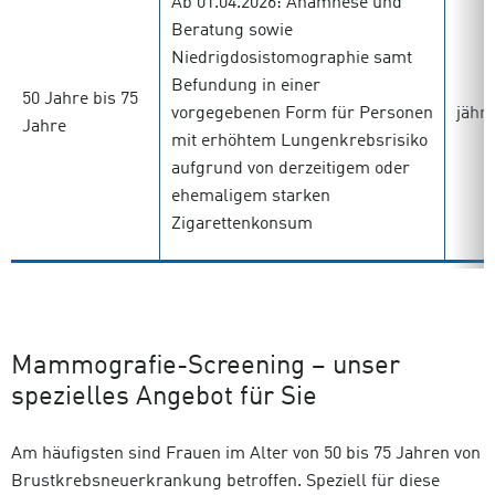
Ab 01.04.2026: Anamnese und
Beratung sowie
Niedrigdosistomographie samt
Befundung in einer
50 Jahre bis 75
vorgegebenen Form für Personen
jährl
Jahre
mit erhöhtem Lungenkrebsrisiko
aufgrund von derzeitigem oder
ehemaligem starken
Zigarettenkonsum
Mammografie-Screening – unser
spezielles Angebot für Sie
Am häufigsten sind Frauen im Alter von 50 bis 75 Jahren von
Brustkrebsneuerkrankung betroffen. Speziell für diese